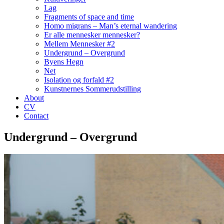
Lag
Fragments of space and time
Homo migrans – Man’s eternal wandering
Er alle mennesker mennesker?
Mellem Mennesker #2
Undergrund – Overgrund
Byens Hegn
Net
Isolation og forfald #2
Kunstnernes Sommerudstilling
About
CV
Contact
Undergrund – Overgrund