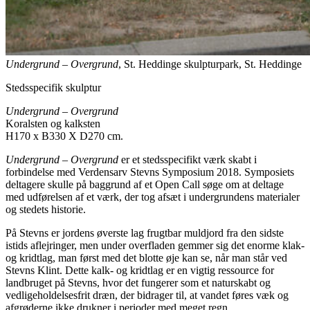
Undergrund – Overgrund
, St. Heddinge skulpturpark, St. Heddinge
Stedsspecifik skulptur
Undergrund – Overgrund
Koralsten og kalksten
H170 x B330 X D270 cm.
Undergrund – Overgrund
er et stedsspecifikt værk skabt i
forbindelse med Verdensarv Stevns Symposium 2018. Symposiets
deltagere skulle på baggrund af et Open Call søge om at deltage
med udførelsen af et værk, der tog afsæt i undergrundens materialer
og stedets historie.
På Stevns er jordens øverste lag frugtbar muldjord fra den sidste
istids aflejringer, men under overfladen gemmer sig det enorme klak-
og kridtlag, man først med det blotte øje kan se, når man står ved
Stevns Klint. Dette kalk- og kridtlag er en vigtig ressource for
landbruget på Stevns, hvor det fungerer som et naturskabt og
vedligeholdelsesfrit dræn, der bidrager til, at vandet føres væk og
afgrøderne ikke drukner i perioder med meget regn.