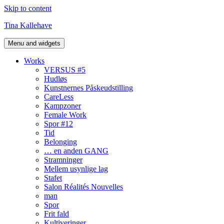
Skip to content
Tina Kallehave
Menu and widgets
Works
VERSUS #5
Hudløs
Kunstnernes Påskeudstilling
CareLess
Kampzoner
Female Work
Spor #12
Tid
Belonging
… en anden GANG
Stramninger
Mellem usynlige lag
Stafet
Salon Réalités Nouvelles
man
Spor
Frit fald
Kultiveringer