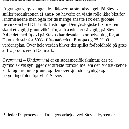
Engrapgræs, rødsvingel, hvidkløver og strandsvingel. På Stevns
spiller produktionen af græs- og havefrø en vigtig rolle ikke blot for
landmændene men også for de mange ansatte i fx den globale
frøvirksomhed DLF i St. Heddinge. Den geologiske historie har
skabt et vigtigt grundvilkår for, at frøavlen er så vigtig på Stevns.
Arbejdet med frøavl på Stevns har desuden stor betydning for, at
Danmark står for 50% af frømarkedet i Europa og 25 % på
verdensplan. Over hele verden bliver der spillet fodboldhold på græs
af frø produceret i Danmark.
Overgrund – Undergrund
er en stedsspecifik skulptur, der på
symbolsk vis synliggør det direkte forhold mellem den vidtrækkende
kalk- og kridundergrund og den over grunden synlige og
betydningsfulde frøavl på Stevns.
Billeder fra processen. Tre ugers arbejde ved Stevns Fyrcenter