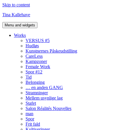
Skip to content
Tina Kallehave
Menu and widgets
Works
VERSUS #5
Hudløs
Kunstnernes Påskeudstilling
CareLess
Kampzoner
Female Work
Spor #12
Tid
Belonging
… en anden GANG
Stramninger
Mellem usynlige lag
Stafet
Salon Réalités Nouvelles
man
Spor
Frit fald
Kultiveringer