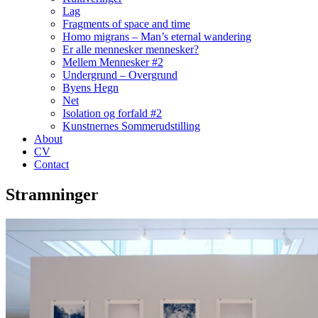
Lag
Fragments of space and time
Homo migrans – Man’s eternal wandering
Er alle mennesker mennesker?
Mellem Mennesker #2
Undergrund – Overgrund
Byens Hegn
Net
Isolation og forfald #2
Kunstnernes Sommerudstilling
About
CV
Contact
Stramninger